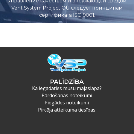
Управление качеством и окружающей средой
Vent System Project OÜ следует принципам
сертификата ISO 9001.
PALĪDZĪBA
Kā iegādāties mūsu mājaslapā?
Pārdošanas noteikumi
Piegādes noteikumi
Pircēja atteikuma tiesības