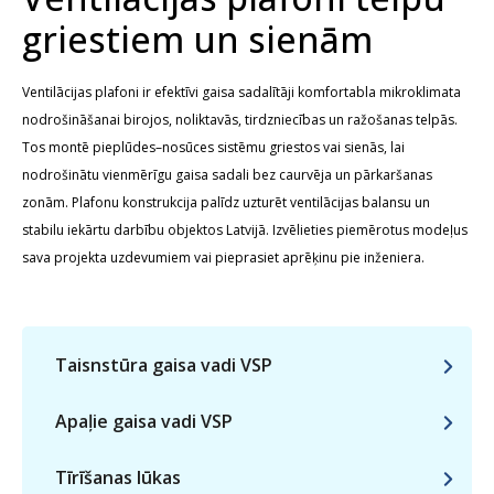
griestiem un sienām
Ventilācijas plafoni ir efektīvi gaisa sadalītāji komfortabla mikroklimata
nodrošināšanai birojos, noliktavās, tirdzniecības un ražošanas telpās.
Tos montē pieplūdes–nosūces sistēmu griestos vai sienās, lai
nodrošinātu vienmērīgu gaisa sadali bez caurvēja un pārkaršanas
zonām. Plafonu konstrukcija palīdz uzturēt ventilācijas balansu un
stabilu iekārtu darbību objektos Latvijā. Izvēlieties piemērotus modeļus
sava projekta uzdevumiem vai pieprasiet aprēķinu pie inženiera.
Taisnstūra gaisa vadi VSP
Apaļie gaisa vadi VSP
Tīrīšanas lūkas