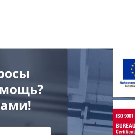
росы
омощь?
нами!