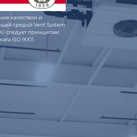
ние качеством и
щей средой Vent System
 OÜ следует принципам
ата ISO 9001.