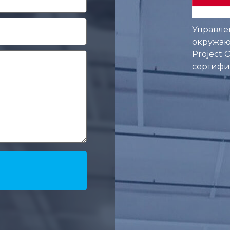
Управле
окружаю
Project
сертифик