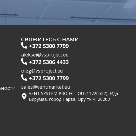
СВЯЖИТЕСЬ С НАМИ
+372 5300 7799
aleksei@vsproject.ee
+372 5306 4433
oleg@vsproject.ee
+372 5300 7799
sales@ventmarket.eu
ности
VENT SYSTEM PROJECT OÜ (11720522), Ида-
Вирумаа, город Нарва, Ору тн 4, 20203