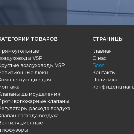
КАТЕГОРИИ ТОВАРОВ
СТРАНИЦЫ
Прямоугольные
Главная
воздуховоды VSP
О нас
Круглые воздуховоды VSP
Блог
Ревизионные люки
Контакты
Комплектующие для
Политика
монтажа
конфиденциаль
Клапаны дымоудаления
Противопожарные клапаны
Регуляторы расхода воздуха
Клапан расхода воздуха
Вентиляционные
диффузоры