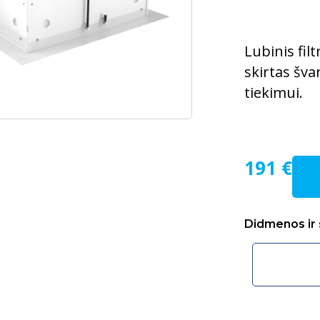
Lubinis fil
skirtas šva
tiekimui.
191 €
Didmenos ir 