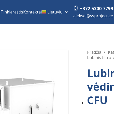
+372 5300 7799
i
Tinklaraštis
Kontaktai
Lietuvių
aleksei@vsproject.ee
Pradžia
/
Ka
Lubinis filtro
Lubin
vėdi
CFU