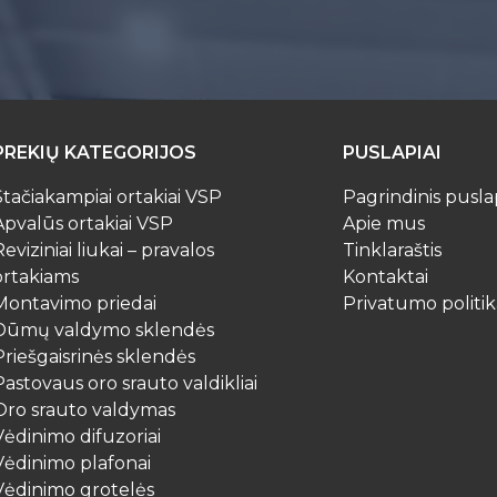
PREKIŲ KATEGORIJOS
PUSLAPIAI
Stačiakampiai ortakiai VSP
Pagrindinis pusla
Apvalūs ortakiai VSP
Apie mus
Reviziniai liukai – pravalos
Tinklaraštis
ortakiams
Kontaktai
Montavimo priedai
Privatumo politik
Dūmų valdymo sklendės
Priešgaisrinės sklendės
Pastovaus oro srauto valdikliai
Oro srauto valdymas
Vėdinimo difuzoriai
Vėdinimo plafonai
Vėdinimo grotelės