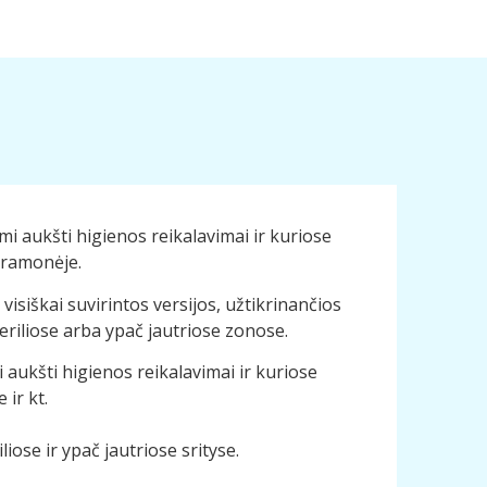
ami aukšti higienos reikalavimai ir kuriose
 pramonėje.
visiškai suvirintos versijos, užtikrinančios
riliose arba ypač jautriose zonose.
i aukšti higienos reikalavimai ir kuriose
ir kt.
iose ir ypač jautriose srityse.