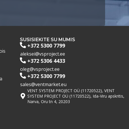
SUSISIEKITE SU MUMIS
+372 5300 7799
pis
aleksei@vsproject.ee
+372 5306 4433
oleg@vsproject.ee
+372 5300 7799
a
sales@ventmarket.eu
VENT SYSTEM PROJECT OÜ (11720522), VENT
SYSTEM PROJECT OÜ (11720522), Ida-Viru apskritis,
Narva, Oru tn 4, 20203