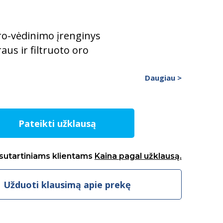
tro-vėdinimo įrenginys
raus ir filtruoto oro
Daugiau >
Pateikti užklausą
sutartiniams klientams
Kaina pagal užklausą.
Užduoti klausimą apie prekę