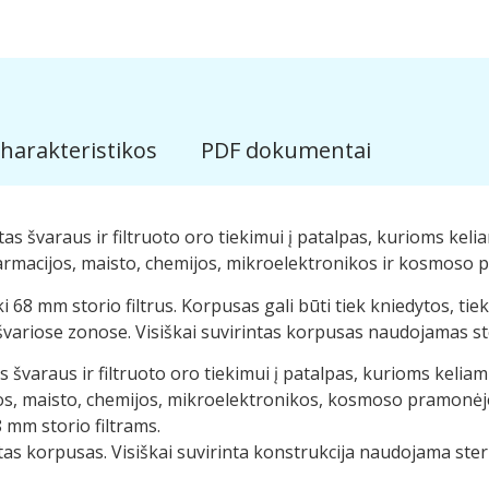
harakteristikos
PDF dokumentai
tas švaraus ir filtruoto oro tiekimui į patalpas, kurioms keli
ti farmacijos, maisto, chemijos, mikroelektronikos ir kosmoso
 68 mm storio filtrus. Korpusas gali būti tiek kniedytos, tiek 
ariose zonose. Visiškai suvirintas korpusas naudojamas ste
s švaraus ir filtruoto oro tiekimui į patalpas, kurioms keliam
ijos, maisto, chemijos, mikroelektronikos, kosmoso pramonėje 
 mm storio filtrams.
tas korpusas. Visiškai suvirinta konstrukcija naudojama steril