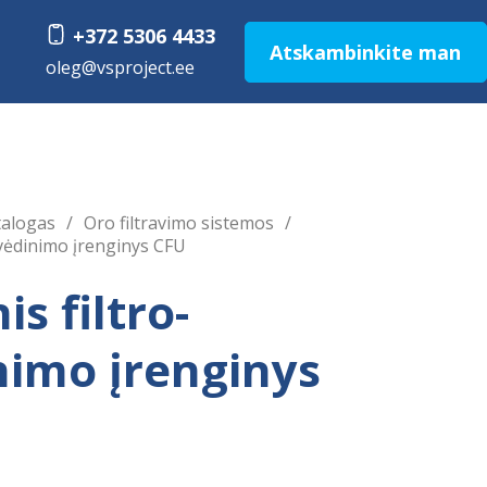
+372 5306 4433
Atskambinkite man
oleg@vsprojеct.ee
talogas
/
Oro filtravimo sistemos
/
-vėdinimo įrenginys CFU
is filtro-
nimo įrenginys