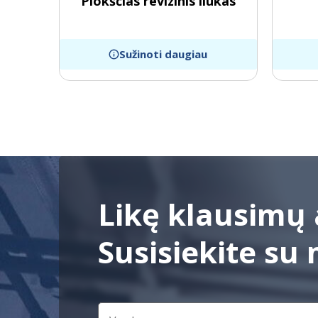
Plokščias revizinis liukas
Sužinoti daugiau
Likę klausimų 
Susisiekite su