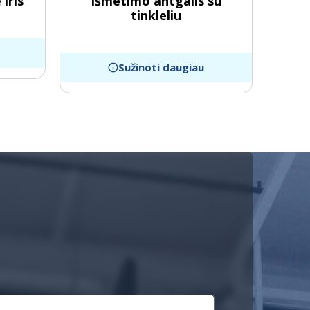
iris
Išmetimo antgalis su
tinkleliu
Sužinoti daugiau