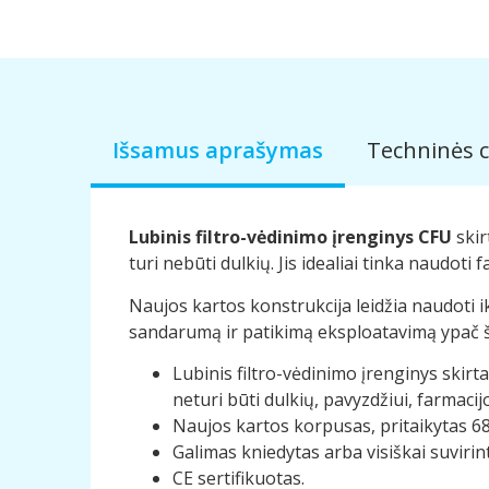
Išsamus aprašymas
Techninės c
Lubinis filtro-vėdinimo įrenginys CFU
skir
turi nebūti dulkių. Jis idealiai tinka naudo
Naujos kartos konstrukcija leidžia naudoti iki
sandarumą ir patikimą eksploatavimą ypač šv
Lubinis filtro-vėdinimo įrenginys skirta
neturi būti dulkių, pavyzdžiui, farmac
Naujos kartos korpusas, pritaikytas 68
Galimas kniedytas arba visiškai suvirin
CE sertifikuotas.