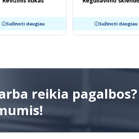
Revizinis liukas
Reguliavimo sklendė 
Sužinoti daugiau
Sužinoti daugiau
arba reikia pagalbos?
 mumis!