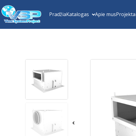
Pradžia
Katalogas
Apie mus
Projekta