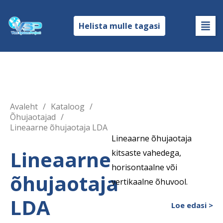
Helista mulle tagasi
Avaleht
/
Kataloog
/
Õhujaotajad
/
Lineaarne õhujaotaja LDA
Lineaarne õhujaotaja
Lineaarne
kitsaste vahedega,
horisontaalne või
õhujaotaja
vertikaalne õhuvool.
LDA
Loe edasi >