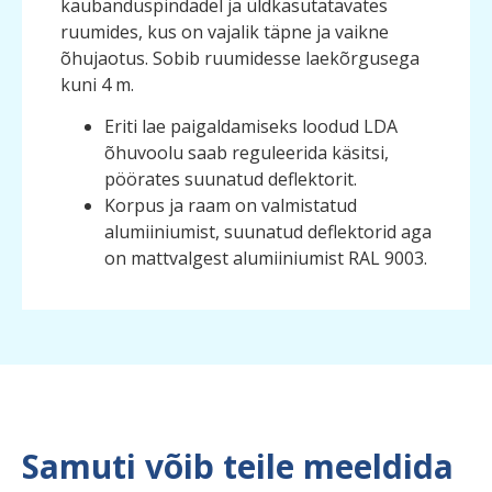
kaubanduspindadel ja üldkasutatavates
ruumides, kus on vajalik täpne ja vaikne
õhujaotus. Sobib ruumidesse laekõrgusega
kuni 4 m.
Eriti lae paigaldamiseks loodud LDA
õhuvoolu saab reguleerida käsitsi,
pöörates suunatud deflektorit.
Korpus ja raam on valmistatud
alumiiniumist, suunatud deflektorid aga
on mattvalgest alumiiniumist RAL 9003.
Samuti võib teile meeldida