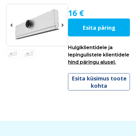
16 €
Esita päring
Hulgiklientidele ja
lepingulistele klientidele
hind päringu alusel.
Esita küsimus toote
kohta