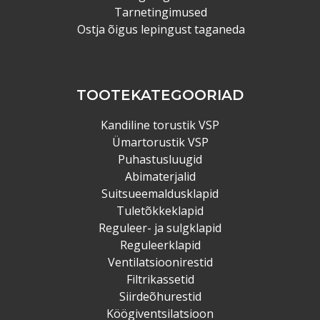
Tarnetingimused
Ostja õigus lepingust taganeda
TOOTEKATEGOORIAD
Kandiline torustik VSP
Ümartorustik VSP
Puhastusluugid
Abimaterjalid
Suitsueemaldusklapid
Tuletõkkeklapid
Reguleer- ja sulgklapid
Reguleerklapid
Ventilatsioonirestid
Filtrikassetid
Siirdeõhurestid
Köögiventsilatsioon