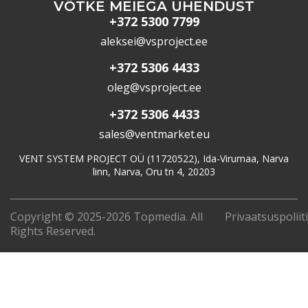
VÕTKE MEIEGA ÜHENDUST
+372 5300 7799
aleksei@vsproject.ee
+372 5306 4433
oleg@vsproject.ee
+372 5306 4433
sales@ventmarket.eu
VENT SYSTEM PROJECT OÜ (11720522), Ida-Virumaa, Narva
linn, Narva, Oru tn 4, 20203
Copyright © 2025-2026 Topmedia. All
Privaatsuspoliit
Rights Reserved.