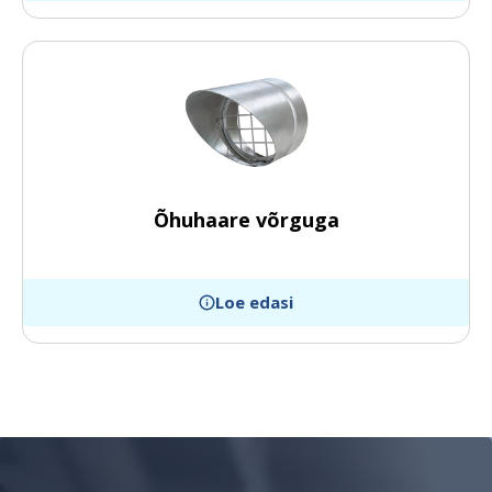
Õhuhaare võrguga
Loe edasi